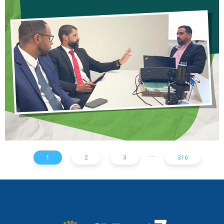
CREFITO-7 E CRTR-08
INICIAM ELABORAÇÃO DE
NOTA TÉCNICA SOBRE
SOLICITAÇÃO DE EXAMES
RADIOLÓGICOS
...
1
2
3
316