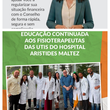
CREFITO-7 LEVA EDUCAÇÃO
CONTINUADA AOS
FISIOTERAPEUTAS DAS UTIs
DO HOSPITAL ARISTIDES
MALTEZ