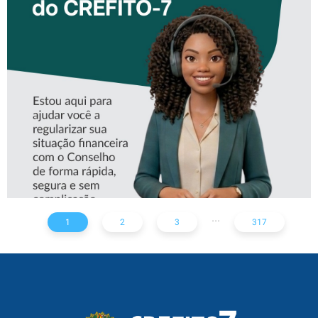
CONHEÇA A ‘ALINE’,
ASSISTENTE VIRTUAL DO
CREFITO-7
...
1
2
3
317