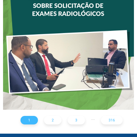
CREFITO-7 E CRTR-08
INICIAM ELABORAÇÃO DE
NOTA TÉCNICA SOBRE
SOLICITAÇÃO DE EXAMES
RADIOLÓGICOS
...
1
2
3
316