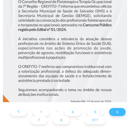
NOTA SOBRE O CONCURSO
DA SMS
...
1
4
5
6
...
7
8
317