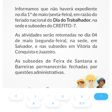
COMUNICADO – DIA DO
TRABALHADOR
...
1
5
6
7
...
8
9
317