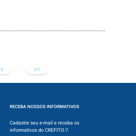
The Ideal Length of
Everything Online,
Announcing a
Backed by
specification for
Research
PHP
...
13
317
RECEBA NOSSOS INFORMATIVOS
Cadastre seu e-mail e receba os
informativos do CREFITO-7.