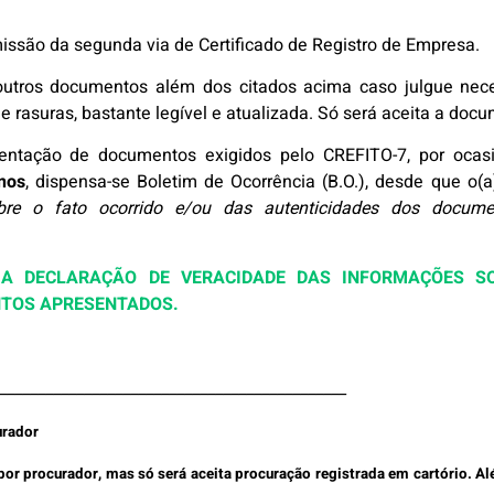
issão da segunda via de Certificado de Registro de Empresa.
 outros documentos além dos citados acima caso julgue ne
 rasuras, bastante legível e atualizada. Só será aceita a do
entação de documentos exigidos pelo CREFITO-7, por ocasiã
nos
, dispensa-se Boletim de Ocorrência (B.O.), desde que o(a
bre o fato ocorrido e/ou das autenticidades dos docume
 A DECLARAÇÃO DE VERACIDADE DAS INFORMAÇÕES S
NTOS APRESENTADOS.
_____________________________________________
urador
r procurador, mas só será aceita procuração registrada em cartório. Al