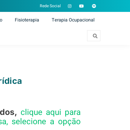
Rede Social
ão
Fisioterapia
Terapia Ocupacional
rídica
clique aqui para
ados,
sa, selecione a opção