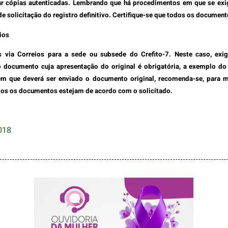
ar cópias autenticadas. Lembrando que há procedimentos em que se ex
de solicitação do registro definitivo. Certifique-se que todos os documen
ios
via Correios para a sede ou subsede do Crefito-7. Neste caso, ex
 documento cuja apresentação do original é obrigatória, a exemplo do 
em que deverá ser enviado o documento original, recomenda-se, para m
dos os documentos estejam de acordo com o solicitado.
018
AGOSTO LILÁS –