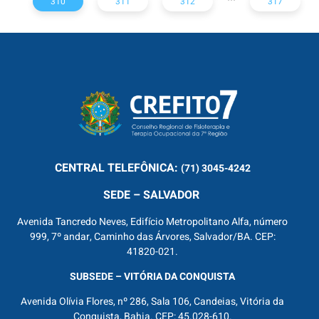
310
311
312
317
CENTRAL
TELEFÔNICA:
(71) 3045-4242
SEDE – SALVADOR
Avenida Tancredo Neves, Edifício Metropolitano Alfa, número
999, 7º andar, Caminho das Árvores, Salvador/BA. CEP:
41820-021.
SUBSEDE – VITÓRIA DA CONQUISTA
Avenida Olívia Flores, nº 286, Sala 106, Candeias, Vitória da
Conquista, Bahia. CEP: 45.028-610.