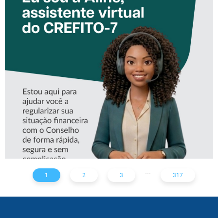
CONHEÇA A ‘ALINE’,
ASSISTENTE VIRTUAL DO
CREFITO-7
...
1
2
3
317