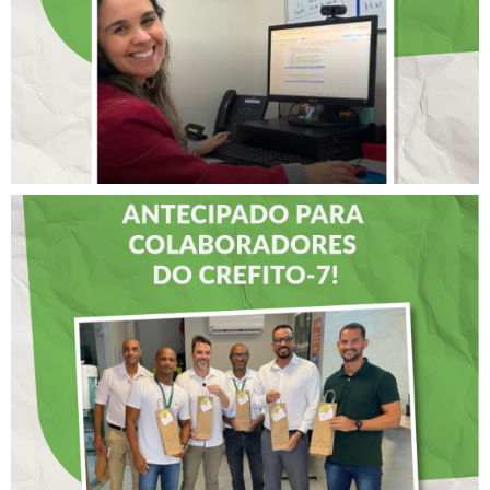
LIDERANÇAS
DIA DOS PAIS É
ANTECIPADO PARA
COLABORADORES DO
CREFITO-7