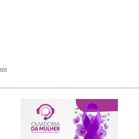
020
AGOSTO LILÁS –
ACOLHER,