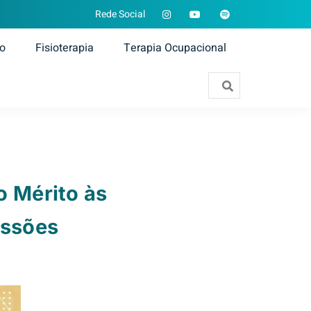
Rede Social
ão
Fisioterapia
Terapia Ocupacional
o Mérito às
issões