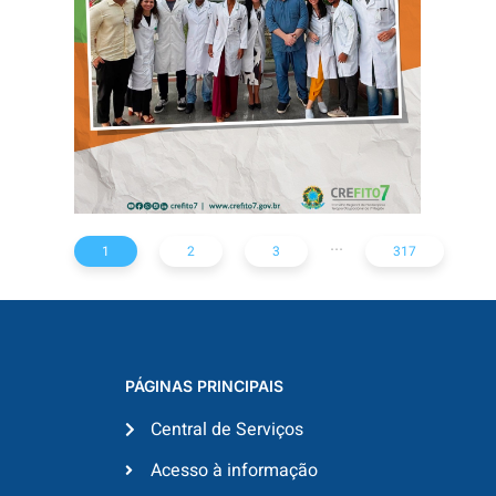
HOSPITAL
ARISTIDES
MALTEZ
...
1
2
3
317
PÁGINAS PRINCIPAIS
Central de Serviços
Acesso à informação