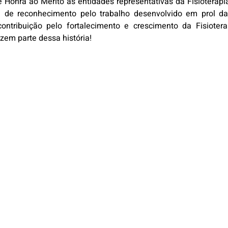
e Honra ao Mérito às entidades representativas da Fisioterap
de reconhecimento pelo trabalho desenvolvido em prol das 
ribuição pelo fortalecimento e crescimento da Fisioterap
zem parte dessa história!