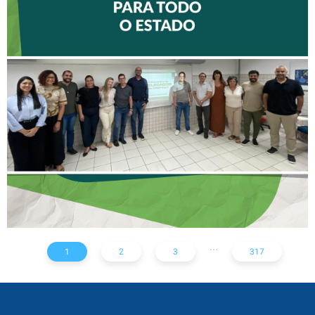
II ENCONTRO DE
DELEGADOS REFORÇA
AÇÕES PARA TODO O
ESTADO
...
1
2
3
317