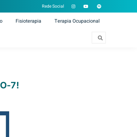
Rede Social
ão
Fisioterapia
Terapia Ocupacional
TO-7!