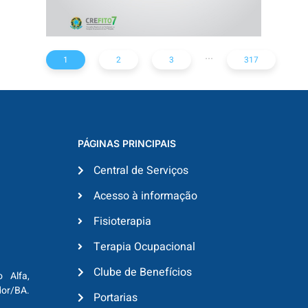
...
1
2
3
317
PÁGINAS PRINCIPAIS
Central de Serviços
Acesso à informação
Fisioterapia
Terapia Ocupacional
Clube de Benefícios
o Alfa,
dor/BA.
Portarias