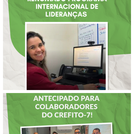
FISIOTERAPEUTA COM
ATUAÇÃO NA BAHIA É
SELECIONADA EM
RENOMADO PROGRAMA
INTERNACIONAL DE
LIDERANÇAS
DIA DOS PAIS É