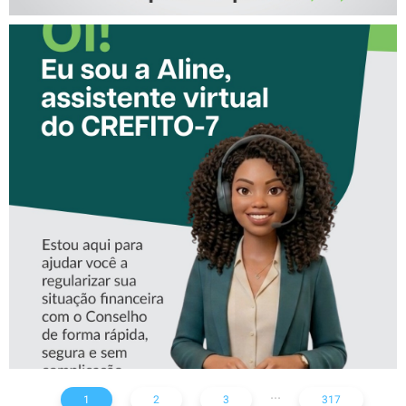
CONHEÇA A ‘ALINE’,
ASSISTENTE VIRTUAL DO
CREFITO-7
...
1
2
3
317