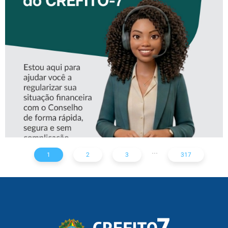
CONHEÇA A ‘ALINE’,
ASSISTENTE VIRTUAL DO
CREFITO-7
...
1
2
3
317