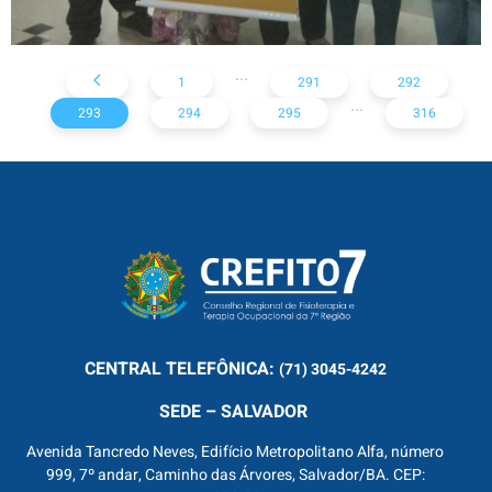
...
1
291
292
...
293
294
295
316
CENTRAL
TELEFÔNICA:
(71) 3045-4242
SEDE – SALVADOR
Avenida Tancredo Neves, Edifício Metropolitano Alfa, número
999, 7º andar, Caminho das Árvores, Salvador/BA. CEP: