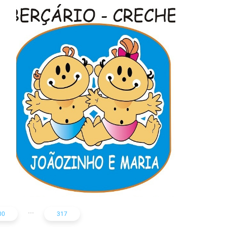
Berçário-creche
Joãozinho e Maria
...
00
317