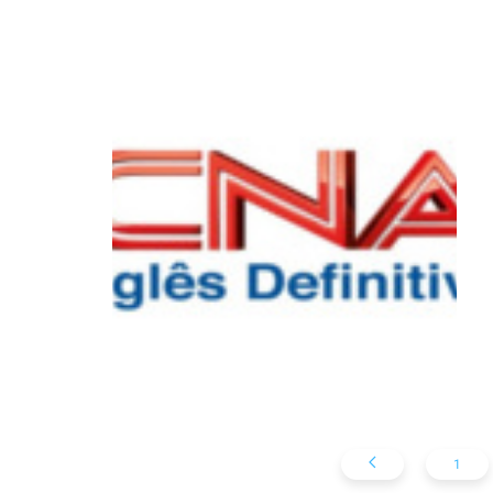
CNA – Inglês
Definitivo
1