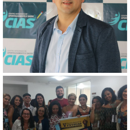
CREFITO-7 participa do 1º
Simpósio de Fisioterapia do
CIAS
CREFITO-7 participa da V
Plenária Nacional do