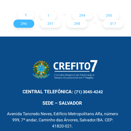
...
1
294
295
...
296
297
298
317
CENTRAL
TELEFÔNICA:
(71) 3045-4242
SEDE – SALVADOR
Avenida Tancredo Neves, Edifício Metropolitano Alfa, número
999, 7º andar, Caminho das Árvores, Salvador/BA. CEP:
41820-021.