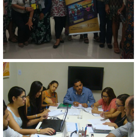
FNTSUAS
Reunião de conselheiros
define câmaras técnicas do
CREFITO-7