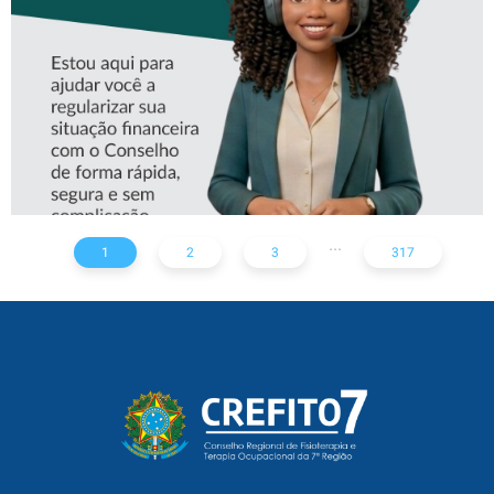
CREFITO-7
...
1
2
3
317