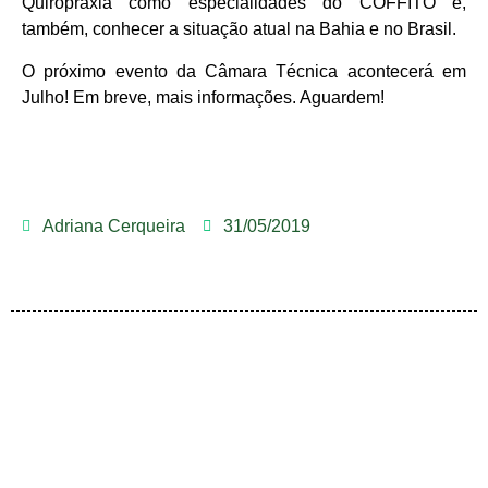
Quiropraxia como especialidades do COFFITO e,
também, conhecer a situação atual na Bahia e no Brasil.
O próximo evento da Câmara Técnica acontecerá em
Julho! Em breve, mais informações. Aguardem!
Adriana Cerqueira
31/05/2019
FISIOTERAPEUTA COM
ATUAÇÃO NA BAHIA É
SELECIONADA EM
DIA DOS PAIS É ANTECIPADO
RENOMADO PROGRAMA
VICE-PRESIDENTE DO
PARA COLABORADORES DO
INTERNACIONAL DE
CREFITO-7 PARTICIPA DE
CREFITO-7
AGOSTO LILÁS – ACOLHER,
LIDERANÇAS
OFICINA SOBRE ÉTICA E
PROTEGER E COMBATER A
POSTURA PROFISSIONAL NA