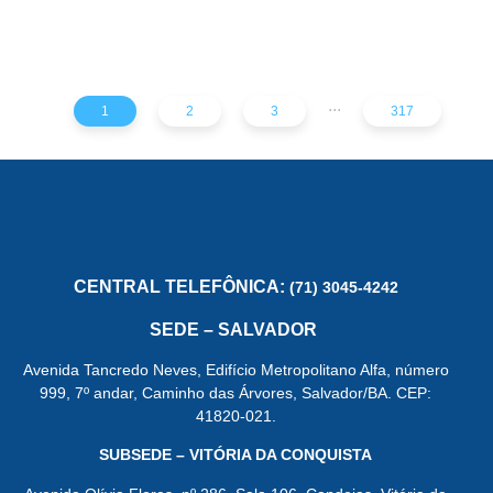
VIOLÊNCIA CONTRA A
FISIOTERAPIA
COMO ATUALIZAR SEU E-
MULHER
CONHEÇA A ‘ALINE’,
MAIL NO CREFITO-7
ASSISTENTE VIRTUAL DO
CREFITO-7
...
1
2
3
317
CENTRAL
TELEFÔNICA:
(71) 3045-4242
SEDE – SALVADOR
Avenida Tancredo Neves, Edifício Metropolitano Alfa, número
999, 7º andar, Caminho das Árvores, Salvador/BA. CEP:
41820-021.
SUBSEDE – VITÓRIA DA CONQUISTA