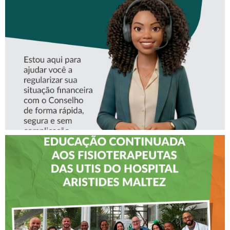
CONHEÇA A ‘ALINE’,
ASSISTENTE VIRTUAL DO
CREFITO-7
CREFITO-7 LEVA EDUCAÇÃO
CONTINUADA AOS
FISIOTERAPEUTAS DAS UTIs