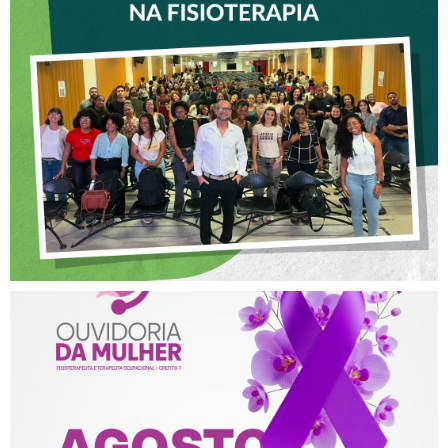
VICE-PRESIDENTE DO
CREFITO-7 PARTICIPA DE
OFICINA SOBRE ÉTICA E
POSTURA PROFISSIONAL
NA FISIOTERAPIA
AGOSTO LILÁS – ACOLHER,
PROTEGER E COMBATER A