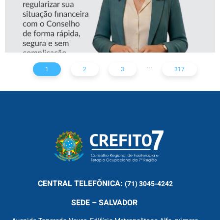
...
1
2
3
317
CENTRAL
TELEFÔNICA:
(71) 3045-4242
SEDE – SALVADOR