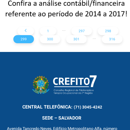
...
1
297
298
...
299
300
301
316
CENTRAL
TELEFÔNICA:
(71) 3045-4242
SEDE – SALVADOR
Avenida Tancredo Neves, Edifício Metropolitano Alfa, número