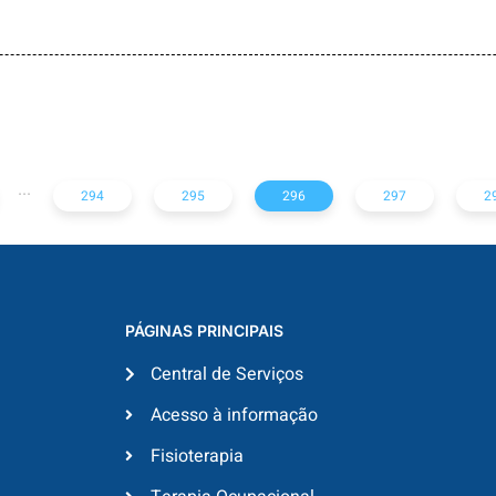
Reunião de
conselheiros
XXII COBRAF –
define câmaras
Congresso
técnicas do
Brasileiro de
CREFITO-7
Fisioterapia
...
294
295
296
297
2
PÁGINAS PRINCIPAIS
Central de Serviços
Acesso à informação
Fisioterapia