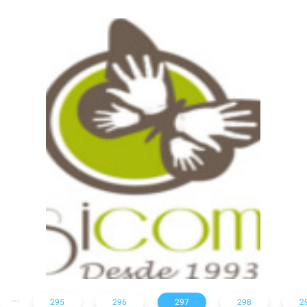
Fisicom Cursos
...
295
296
297
298
2