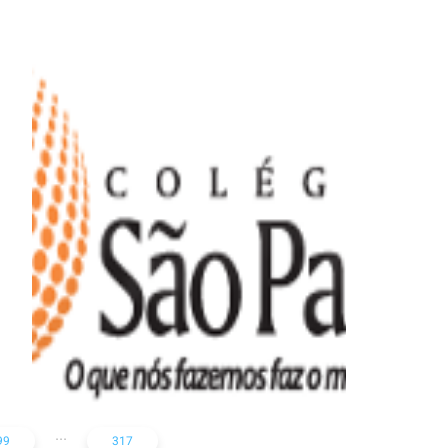
Colégio São Paulo
...
99
317