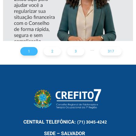
...
1
2
3
317
CENTRAL
TELEFÔNICA:
(71) 3045-4242
SEDE – SALVADOR