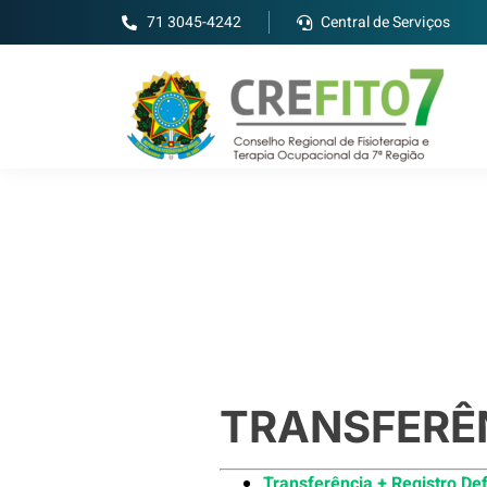
71 3045-4242
Central de Serviços
TRANSFERÊ
Transferência + Registro Def