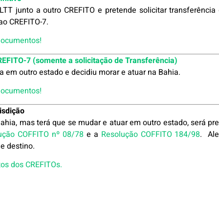
 LTT junto a outro CREFITO e pretende solicitar transferên
o ao CREFITO-7.
 documentos!
CREFITO-7 (somente a solicitação de Transferência)
ua em outro estado e decidiu morar e atuar na Bahia.
 documentos!
risdição
ahia, mas terá que se mudar e atuar em outro estado, será prec
ução COFFITO nº 08/78
e a
Resolução COFFITO 184/98
. Al
de destino.
atos dos CREFITOs.