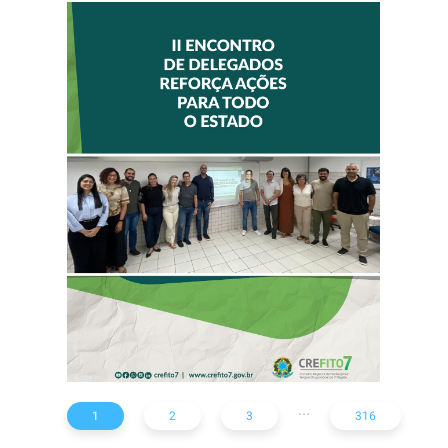
II ENCONTRO DE
DELEGADOS
REFORÇA AÇÕES
PARA TODO O
ESTADO
...
1
2
3
316