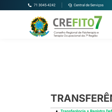
71 3045-4242
Central de Serviços
TRANSFERÊ
Transferência + Registro Def