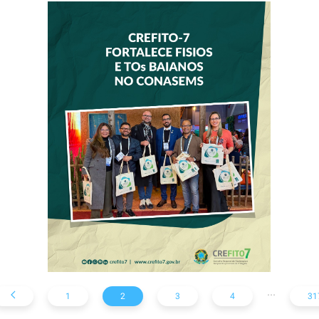
CREFITO-7
FORTALECE
DIÁLOGO COM
GESTORES DE
SAÚDE DURANTE
O CONGRESSO DO
CONASEMS
...
1
2
3
4
31