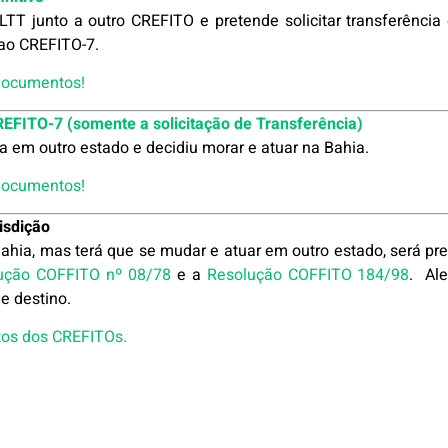
 LTT junto a outro CREFITO e pretende solicitar transferên
o ao CREFITO-7.
 documentos!
CREFITO-7 (somente a solicitação de Transferência)
ua em outro estado e decidiu morar e atuar na Bahia.
 documentos!
risdição
ahia, mas terá que se mudar e atuar em outro estado, será prec
ução COFFITO nº 08/78
e a
Resolução COFFITO 184/98
. Al
de destino.
atos dos CREFITOs.