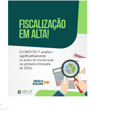
FISCALIZAÇÃO EM
ALTA! CRESCE O
NÚMERO DE
FISCALIZAÇÕES
REALIZADAS PELO
CREFITO-7
7