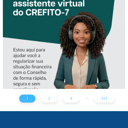
CONHEÇA A ‘ALINE’,
ASSISTENTE VIRTUAL DO
CREFITO-7
...
1
2
3
317