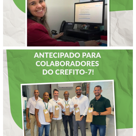
LIDERANÇAS
DIA DOS PAIS É
ANTECIPADO PARA
COLABORADORES DO
CREFITO-7