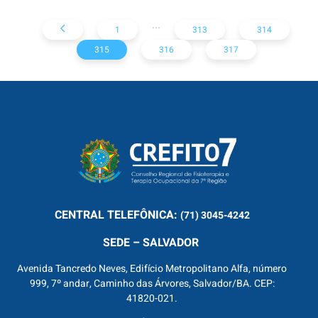
on OpenJDK
...
1
313
314
315
316
317
CENTRAL
TELEFÔNICA:
(71) 3045-4242
SEDE – SALVADOR
Avenida Tancredo Neves, Edifício Metropolitano Alfa, número
999, 7º andar, Caminho das Árvores, Salvador/BA. CEP:
41820-021.