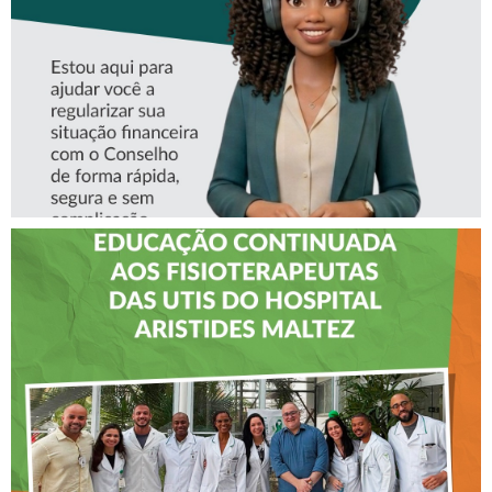
CREFITO-7
CREFITO-7 LEVA EDUCAÇÃO
CONTINUADA AOS
FISIOTERAPEUTAS DAS UTIs
DO HOSPITAL ARISTIDES
MALTEZ