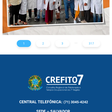
...
1
2
3
317
CENTRAL
TELEFÔNICA:
(71) 3045-4242
SEDE – SALVADOR