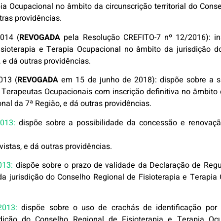
pia Ocupacional no âmbito da circunscrição territorial do Cons
tras providências.
014 (
REVOGADA
pela Resolução CREFITO-7 nº 12/2016):
in
isioterapia e Terapia Ocupacional no âmbito da jurisdição d
 e dá outras providências.
013 (
REVOGADA
em 15 de junho de 2018):
dispõe sobre a s
e Terapeutas Ocupacionais com inscrição definitiva no âmbito
nal da 7ª Região, e dá outras providências.
013:
dispõe sobre a possibilidade da concessão e renovaç
istas, e dá outras providências.
013:
dispõe sobre o prazo de validade da Declaração de Reg
a jurisdição do Conselho Regional de Fisioterapia e Terapia 
013:
dispõe sobre o uso de crachás de identificação por e
dição do Conselho Regional de Fisioterapia e Terapia Oc