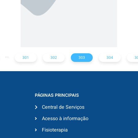
...
301
302
303
304
3
PÁGINAS PRINCIPAIS
Central de Serviços
Acesso à informação
Fisioterapia