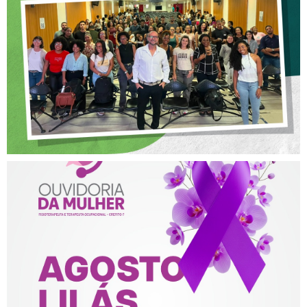
OFICINA SOBRE ÉTICA E
POSTURA PROFISSIONAL
NA FISIOTERAPIA
AGOSTO LILÁS – ACOLHER,
PROTEGER E COMBATER A
VIOLÊNCIA CONTRA A
MULHER