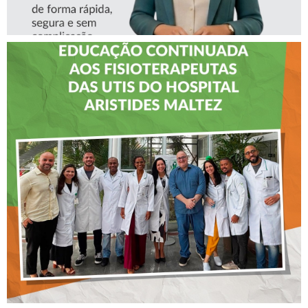
CREFITO-7 LEVA EDUCAÇÃO
CONTINUADA AOS
FISIOTERAPEUTAS DAS UTIs
DO HOSPITAL ARISTIDES
MALTEZ