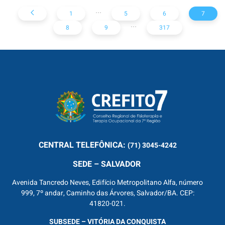
...
1
5
6
7
...
8
9
317
CENTRAL
TELEFÔNICA:
(71) 3045-4242
SEDE – SALVADOR
Avenida Tancredo Neves, Edifício Metropolitano Alfa, número
999, 7º andar, Caminho das Árvores, Salvador/BA. CEP:
41820-021.
SUBSEDE – VITÓRIA DA CONQUISTA