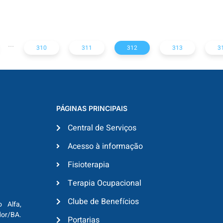
UK to allow
Providers Get
driverless cars on
Around War Zones
public roads in
January
...
310
311
312
313
3
PÁGINAS PRINCIPAIS
Central de Serviços
Acesso à informação
Fisioterapia
Terapia Ocupacional
Clube de Benefícios
o Alfa,
dor/BA.
Portarias