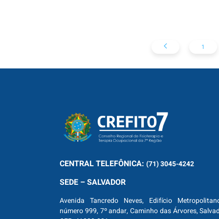
Away from the
Let’s Build a
Typical Tourist
Traditional City
Traps
and Make a Profit
1
CENTRAL
TELEFÔNICA:
(71) 3045-4242
SEDE – SALVADOR
Avenida Tancredo Neves, Edifício Metropolitan
número 999, 7º andar, Caminho das Árvores, Salva