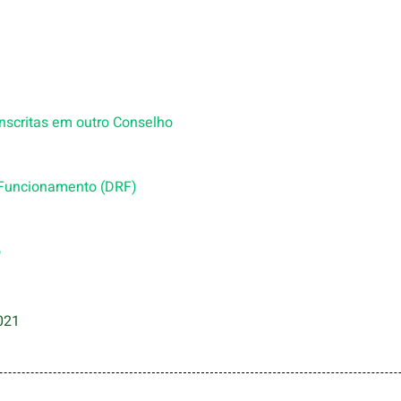
nscritas em outro Conselho
 Funcionamento (DRF)
o
021
How Internet